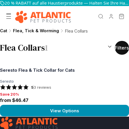
20 % RABATT auf alle Haustierprodukte — Halten Sie Ihre Haustiere glücklich und gesund
Cat
Flea, Tick & Worming
Flea Collars
SORT BY:
(
o
Flea Collars
1
Filters
Seresto Flea & Tick Collar for Cats
Seresto
5
3
reviews
Save 20%
Save 20%, from $46.47
from $46.47
View Options
View product