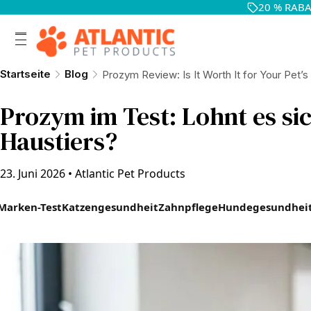
20 % RABAT
Startseite
Blog
Prozym Review: Is It Worth It for Your Pet’s
Prozym im Test: Lohnt es sic
Haustiers?
23. Juni 2026
•
Atlantic Pet Products
Marken-Test
Katzengesundheit
Zahnpflege
Hundegesundhei