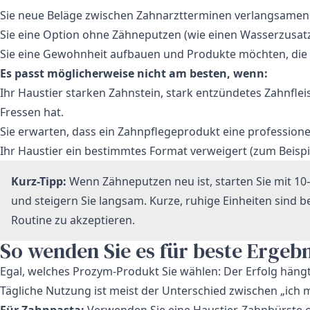
Sie neue Beläge zwischen Zahnarztterminen verlangsame
Sie eine Option ohne Zähneputzen (wie einen Wasserzusat
Sie eine Gewohnheit aufbauen und Produkte möchten, die sp
Es passt möglicherweise nicht am besten, wenn:
Ihr Haustier starken Zahnstein, stark entzündetes Zahnfle
Fressen hat.
Sie erwarten, dass ein Zahnpflegeprodukt eine professionel
Ihr Haustier ein bestimmtes Format verweigert (zum Beispie
Kurz-Tipp:
Wenn Zähneputzen neu ist, starten Sie mit 1
und steigern Sie langsam. Kurze, ruhige Einheiten sind b
Routine zu akzeptieren.
So wenden Sie es für beste Ergebn
Egal, welches Prozym-Produkt Sie wählen: Der Erfolg häng
Tägliche Nutzung ist meist der Unterschied zwischen „ich me
Für Zahnpasta:
Verwenden Sie eine Haustier-Zahnbürste o