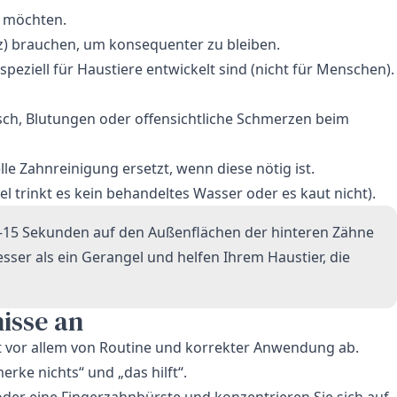
n möchten.
z) brauchen, um konsequenter zu bleiben.
eziell für Haustiere entwickelt sind (nicht für Menschen).
isch, Blutungen oder offensichtliche Schmerzen beim
le Zahnreinigung ersetzt, wenn diese nötig ist.
l trinkt es kein behandeltes Wasser oder es kaut nicht).
0–15 Sekunden auf den Außenflächen der hinteren Zähne
esser als ein Gerangel und helfen Ihrem Haustier, die
isse an
t vor allem von Routine und korrekter Anwendung ab.
rke nichts“ und „das hilft“.
der eine Fingerzahnbürste und konzentrieren Sie sich auf