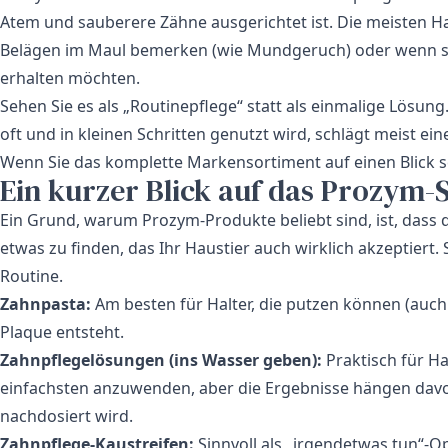
Atem und sauberere Zähne ausgerichtet ist. Die meisten Hal
Belägen im Maul bemerken (wie Mundgeruch) oder wenn si
erhalten möchten.
Sehen Sie es als „Routinepflege“ statt als einmalige Lösung. 
oft und in kleinen Schritten genutzt wird, schlägt meist ein
Wenn Sie das komplette Markensortiment auf einen Blick
Ein kurzer Blick auf das Prozym-
Ein Grund, warum Prozym-Produkte beliebt sind, ist, dass d
etwas zu finden, das Ihr Haustier auch wirklich akzeptiert
Routine.
Zahnpasta:
Am besten für Halter, die putzen können (auch
Plaque entsteht.
Zahnpflegelösungen (ins Wasser geben):
Praktisch für Ha
einfachsten anzuwenden, aber die Ergebnisse hängen davo
nachdosiert wird.
Zahnpflege-Kaustreifen:
Sinnvoll als „irgendetwas tun“-Op