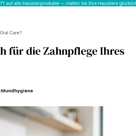
T auf alle Haustierprodukte — Halten Sie Ihre Haustiere glückli
 Oral Care?
h für die Zahnpflege Ihres
t
Mundhygiene