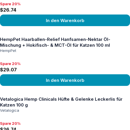
Spare 20%
Spare 20%, $26.74
$26.74
In den Warenkorb
Produkt ansehen
HempPet Haarballen-Relief Hanfsamen-Nektar Öl-
Mischung + Hokifisch- & MCT-Öl für Katzen 100 ml
HempPet
Spare 20%
Spare 20%, $29.07
$29.07
In den Warenkorb
Produkt ansehen
Vetalogica Hemp Clinicals Hüfte & Gelenke Leckerlis für
Katzen 100 g
Vetalogica
Spare 20%
Spare 20%, $26.74
$26.74