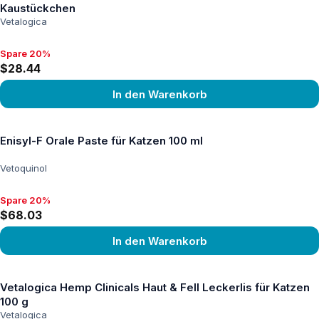
Kaustückchen
Vetalogica
Spare 20%
Spare 20%, $28.44
$28.44
In den Warenkorb
Produkt ansehen
Enisyl-F Orale Paste für Katzen 100 ml
Vetoquinol
Spare 20%
Spare 20%, $68.03
$68.03
In den Warenkorb
Produkt ansehen
Vetalogica Hemp Clinicals Haut & Fell Leckerlis für Katzen
100 g
Vetalogica