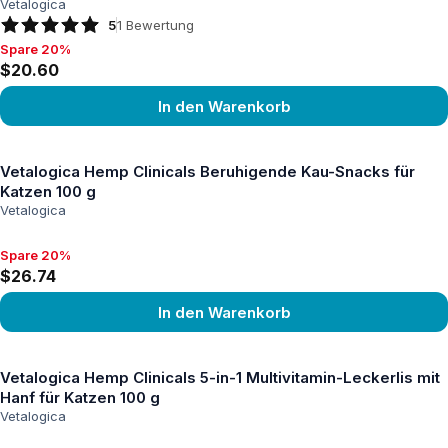
Vetalogica
5
1
Bewertung
Spare 20%
Spare 20%, $20.60
$20.60
In den Warenkorb
Produkt ansehen
Vetalogica Hemp Clinicals Beruhigende Kau-Snacks für
Katzen 100 g
Vetalogica
Spare 20%
Spare 20%, $26.74
$26.74
In den Warenkorb
Produkt ansehen
Vetalogica Hemp Clinicals 5-in-1 Multivitamin-Leckerlis mit
Hanf für Katzen 100 g
Vetalogica