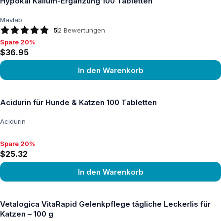
Hypokal Kalium-Ergänzung 100 Tabletten
Mavlab
5
2
Bewertungen
Spare 20%
Spare 20%, $36.95
$36.95
In den Warenkorb
Produkt ansehen
Acidurin für Hunde & Katzen 100 Tabletten
Acidurin
Spare 20%
Spare 20%, $25.32
$25.32
In den Warenkorb
Produkt ansehen
Vetalogica VitaRapid Gelenkpflege tägliche Leckerlis für
Katzen – 100 g