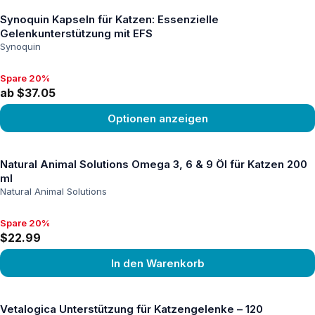
Synoquin Kapseln für Katzen: Essenzielle
Gelenkunterstützung mit EFS
Synoquin
Spare 20%
Spare 20%, ab $37.05
ab $37.05
Optionen anzeigen
Produkt ansehen
Natural Animal Solutions Omega 3, 6 & 9 Öl für Katzen 200
ml
Natural Animal Solutions
Spare 20%
Spare 20%, $22.99
$22.99
In den Warenkorb
Produkt ansehen
Vetalogica Unterstützung für Katzengelenke – 120