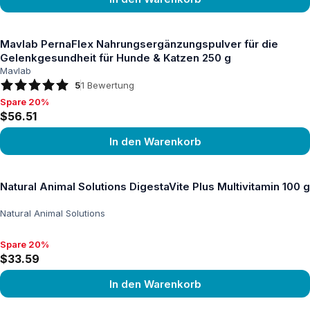
Produkt ansehen
Mavlab PernaFlex Nahrungsergänzungspulver für die
Gelenkgesundheit für Hunde & Katzen 250 g
Mavlab
5
1
Bewertung
Spare 20%
Spare 20%, $56.51
$56.51
In den Warenkorb
Produkt ansehen
Natural Animal Solutions DigestaVite Plus Multivitamin 100 g
Natural Animal Solutions
Spare 20%
Spare 20%, $33.59
$33.59
In den Warenkorb
Produkt ansehen