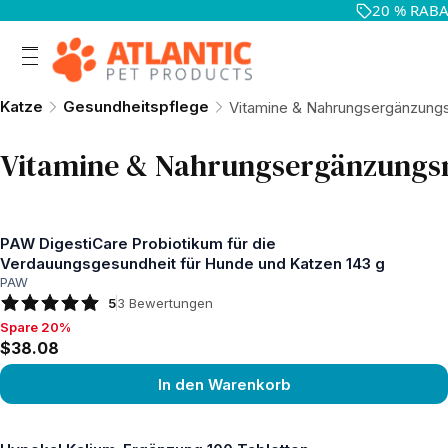
20 % RABAT
Katze
Gesundheitspflege
Vitamine & Nahrungsergänzungs
Vitamine & Nahrungsergänzungsm
PAW DigestiCare Probiotikum für die
Verdauungsgesundheit für Hunde und Katzen 143 g
PAW
5
3
Bewertungen
Spare 20%
Spare 20%, $38.08
$38.08
In den Warenkorb
Produkt ansehen