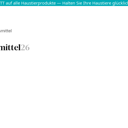
T auf alle Haustierprodukte — Halten Sie Ihre Haustiere glückli
mittel
ittel
26