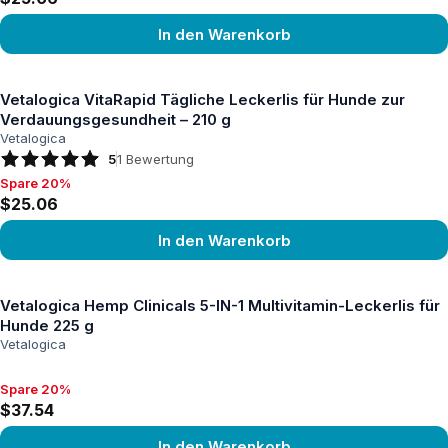
In den Warenkorb
Produkt ansehen
Vetalogica VitaRapid Tägliche Leckerlis für Hunde zur
Verdauungsgesundheit – 210 g
Vetalogica
5
1
Bewertung
Spare 20%
Spare 20%, $25.06
$25.06
In den Warenkorb
Produkt ansehen
Vetalogica Hemp Clinicals 5-IN-1 Multivitamin-Leckerlis für
Hunde 225 g
Vetalogica
Spare 20%
Spare 20%, $37.54
$37.54
In den Warenkorb