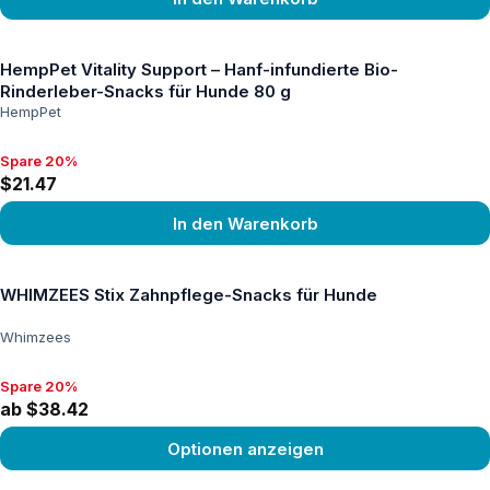
Produkt ansehen
HempPet Vitality Support – Hanf-infundierte Bio-
Rinderleber-Snacks für Hunde 80 g
HempPet
Spare 20%
Spare 20%, $21.47
$21.47
In den Warenkorb
Produkt ansehen
WHIMZEES Stix Zahnpflege-Snacks für Hunde
Whimzees
Spare 20%
Spare 20%, ab $38.42
ab $38.42
Optionen anzeigen
Produkt ansehen