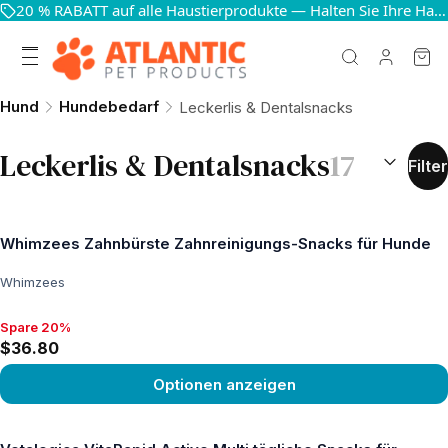
20 % RABATT auf alle Haustierprodukte — Halten Sie Ihre Haustiere glücklich und gesund
Hund
Hundebedarf
Leckerlis & Dentalsnacks
SORTIEREN
Leckerlis & Dentalsnacks
17
Filter
Whimzees Zahnbürste Zahnreinigungs-Snacks für Hunde
Whimzees
Spare 20%
Spare 20%, $36.80
$36.80
Optionen anzeigen
Produkt ansehen