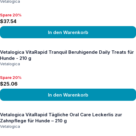
Vetalogica
Spare 20%
Spare 20%, $37.54
$37.54
In den Warenkorb
Produkt ansehen
Vetalogica VitaRapid Tranquil Beruhigende Daily Treats für
Hunde - 210 g
Vetalogica
Spare 20%
Spare 20%, $25.06
$25.06
In den Warenkorb
Produkt ansehen
Vetalogica VitaRapid Tägliche Oral Care Leckerlis zur
Zahnpflege für Hunde – 210 g
Vetalogica