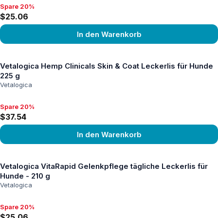
Spare 20%
Spare 20%, $25.06
$25.06
In den Warenkorb
Produkt ansehen
Vetalogica Hemp Clinicals Skin & Coat Leckerlis für Hunde
225 g
Vetalogica
Spare 20%
Spare 20%, $37.54
$37.54
In den Warenkorb
Produkt ansehen
Vetalogica VitaRapid Gelenkpflege tägliche Leckerlis für
Hunde - 210 g
Vetalogica
Spare 20%
Spare 20%, $25.06
$25.06