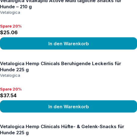
Vetalogica VitaRapid Active Multi tägliche Snacks für
Hunde – 210 g
Vetalogica
Spare 20%
Spare 20%, $25.06
$25.06
In den Warenkorb
Produkt ansehen
Vetalogica Hemp Clinicals Beruhigende Leckerlis für
Hunde 225 g
Vetalogica
Spare 20%
Spare 20%, $37.54
$37.54
In den Warenkorb
Produkt ansehen
Vetalogica Hemp Clinicals Hüfte- & Gelenk-Snacks für
Hunde 225 g