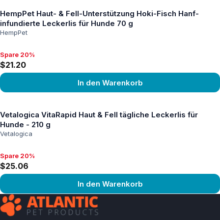
HempPet Haut- & Fell-Unterstützung Hoki-Fisch Hanf-
infundierte Leckerlis für Hunde 70 g
HempPet
Spare 20%
Spare 20%, $21.20
$21.20
In den Warenkorb
Produkt ansehen
Vetalogica VitaRapid Haut & Fell tägliche Leckerlis für
Hunde - 210 g
Vetalogica
Spare 20%
Spare 20%, $25.06
$25.06
In den Warenkorb
Produkt ansehen