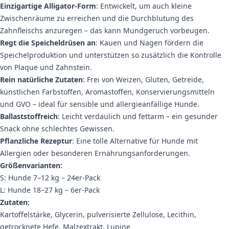
Einzigartige Alligator-Form
: Entwickelt, um auch kleine
Zwischenräume zu erreichen und die Durchblutung des
Zahnfleischs anzuregen – das kann Mundgeruch vorbeugen.
Regt die Speicheldrüsen an
: Kauen und Nagen fördern die
Speichelproduktion und unterstützen so zusätzlich die Kontrolle
von Plaque und Zahnstein.
Rein natürliche Zutaten
: Frei von Weizen, Gluten, Getreide,
künstlichen Farbstoffen, Aromastoffen, Konservierungsmitteln
und GVO – ideal für sensible und allergieanfällige Hunde.
Ballaststoffreich
: Leicht verdaulich und fettarm – ein gesunder
Snack ohne schlechtes Gewissen.
Pflanzliche Rezeptur
: Eine tolle Alternative für Hunde mit
Allergien oder besonderen Ernährungsanforderungen.
Größenvarianten:
S: Hunde 7–12 kg – 24er-Pack
L: Hunde 18–27 kg – 6er-Pack
Zutaten:
Kartoffelstärke, Glycerin, pulverisierte Zellulose, Lecithin,
getrocknete Hefe, Malzextrakt, Lupine