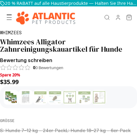
20 % RABATT auf alle Haustierprodukte — Halten Sie Ihre Haustiere glücklich und gesund
WHIMZEES
Whimzees Alligator
Zahnreinigungskauartikel für Hunde
Bewertung schreiben
0
0
Bewertungen
Spare 20%, $35.99
Spare 20%
$35.99
GRÖSSE
S: Hunde 7–12 kg – 24er-Pack
L: Hunde 18–27 kg – 6er-Pack