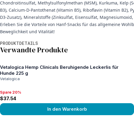
Chondroitinsulfat, Methylsulfonylmethan (MSM), Kurkuma, Kelp (Se
B3), Calcium-D-Pantothenat (Vitamin B5), Riboflavin (Vitamin B2), 
D3-Zusatz), Mineralstoffe (Zinksulfat, Eisensulfat, Magnesiumoxid
Erleben Sie die Vorteile von Hanf-Snacks für das allgemeine Woh
Beweglichkeit und Vitalität!
Weitere Informationen
PRODUKTDETAILS
Verwandte Produkte
Vetalogica Hemp Clinicals Beruhigende Leckerlis für
Hunde 225 g
Vetalogica
Spare 20%
Spare 20%, $37.54
$37.54
In den Warenkorb
View product