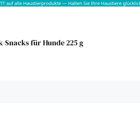
T auf alle Haustierprodukte — Halten Sie Ihre Haustiere glückli
k-Snacks für Hunde 225 g