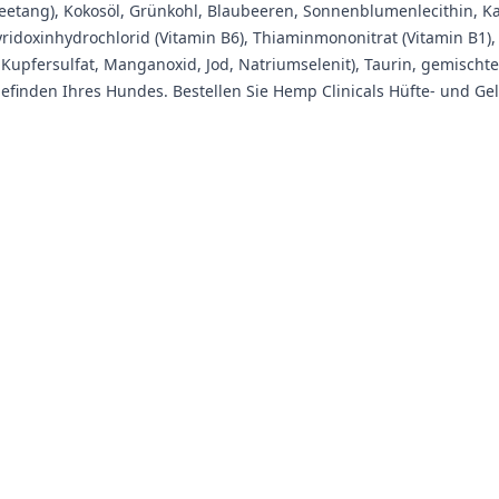
etang), Kokosöl, Grünkohl, Blaubeeren, Sonnenblumenlecithin, Kali
Pyridoxinhydrochlorid (Vitamin B6), Thiaminmononitrat (Vitamin B1),
, Kupfersulfat, Manganoxid, Jod, Natriumselenit), Taurin, gemischt
lbefinden Ihres Hundes. Bestellen Sie Hemp Clinicals Hüfte- und 