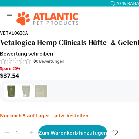
20 % RABAT
VETALOGICA
Vetalogica Hemp Clinicals Hüfte- & Gelen
Bewertung schreiben
0
0
Bewertungen
Spare 20%, $37.54
Spare 20%
$37.54
Nur noch 5 auf Lager – jetzt bestellen.
Zum Warenkorb hinzufügen