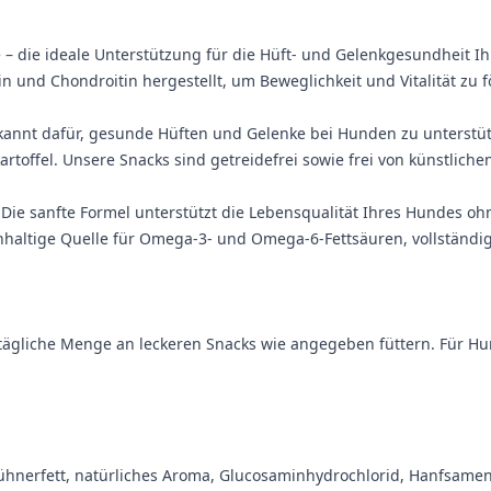
– die ideale Unterstützung für die Hüft- und Gelenkgesundheit Ih
n und Chondroitin hergestellt, um Beweglichkeit und Vitalität zu f
kannt dafür, gesunde Hüften und Gelenke bei Hunden zu unterstü
artoffel. Unsere Snacks sind getreidefrei sowie frei von künstlic
. Die sanfte Formel unterstützt die Lebensqualität Ihres Hundes
hhaltige Quelle für Omega-3- und Omega-6-Fettsäuren, vollständige 
ägliche Menge an leckeren Snacks wie angegeben füttern. Für Hun
 Hühnerfett, natürliches Aroma, Glucosaminhydrochlorid, Hanfsam