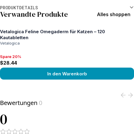
Weitere Informationen
PRODUKTDETAILS
Verwandte Produkte
Alles shoppen
Vetalogica Feline Omegaderm für Katzen – 120
Kautabletten
Vetalogica
Spare 20%
Spare 20%, $28.44
$28.44
In den Warenkorb
View product
Bewertungen
0
0