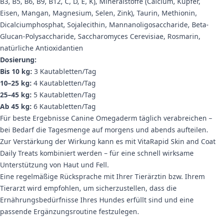
B3, B5, B6, B9, B12, C, D, E, K), Mineralstoffe (Calcium, Kupfer,
Eisen, Mangan, Magnesium, Selen, Zink), Taurin, Methionin,
Dicalciumphosphat, Sojalecithin, Mannanoligosaccharide, Beta-
Glucan-Polysaccharide, Saccharomyces Cerevisiae, Rosmarin,
natürliche Antioxidantien
Dosierung:
Bis 10 kg:
3 Kautabletten/Tag
10–25 kg:
4 Kautabletten/Tag
25–45 kg:
5 Kautabletten/Tag
Ab 45 kg:
6 Kautabletten/Tag
Für beste Ergebnisse Canine Omegaderm täglich verabreichen –
bei Bedarf die Tagesmenge auf morgens und abends aufteilen.
Zur Verstärkung der Wirkung kann es mit VitaRapid Skin and Coat
Daily Treats kombiniert werden – für eine schnell wirksame
Unterstützung von Haut und Fell.
Eine regelmäßige Rücksprache mit Ihrer Tierärztin bzw. Ihrem
Tierarzt wird empfohlen, um sicherzustellen, dass die
Ernährungsbedürfnisse Ihres Hundes erfüllt sind und eine
passende Ergänzungsroutine festzulegen.