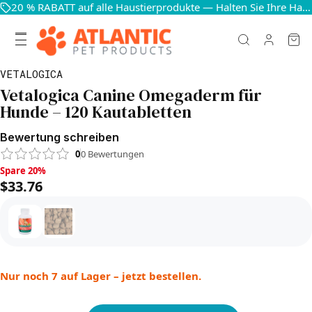
20 % RABATT auf alle Haustierprodukte — Halten Sie Ihre Haustiere glücklich und gesund
VETALOGICA
Vetalogica Canine Omegaderm für
Hunde – 120 Kautabletten
Bewertung schreiben
0
0
Bewertungen
Spare 20%, $33.76
Spare 20%
$33.76
Nur noch 7 auf Lager – jetzt bestellen.