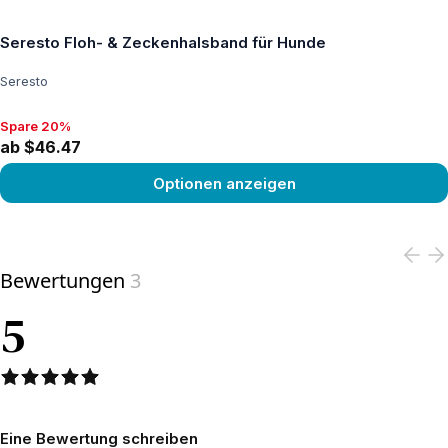
Seresto Floh- & Zeckenhalsband für Hunde
Seresto
Spare 20%
Spare 20%, ab $46.47
ab $46.47
Optionen anzeigen
View product
Bewertungen
3
5
Eine Bewertung schreiben