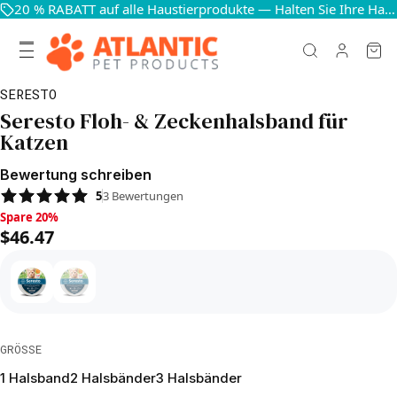
20 % RABATT auf alle Haustierprodukte — Halten Sie Ihre Haustiere glücklich und gesund
SERESTO
Seresto Floh- & Zeckenhalsband für
Katzen
Bewertung schreiben
5
3
Bewertungen
Spare 20%, $46.47
Spare 20%
$46.47
GRÖSSE
1 Halsband
2 Halsbänder
3 Halsbänder