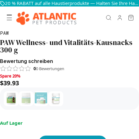
20 % RABATT auf alle Haustierprodukte — Halten Sie Ihre Haustiere glücklich und gesund
PAW
PAW Wellness- und Vitalitäts-Kausnacks
300 g
Bewertung schreiben
0
0
Bewertungen
Spare 20%, $39.93
Spare 20%
$39.93
Auf Lager