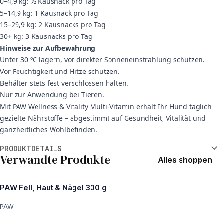
0–4,9 kg: ½ Kausnack pro Tag
5–14,9 kg: 1 Kausnack pro Tag
15–29,9 kg: 2 Kausnacks pro Tag
30+ kg: 3 Kausnacks pro Tag
Hinweise zur Aufbewahrung
Unter 30 ºC lagern, vor direkter Sonneneinstrahlung schützen.
Vor Feuchtigkeit und Hitze schützen.
Behälter stets fest verschlossen halten.
Nur zur Anwendung bei Tieren.
Mit PAW Wellness & Vitality Multi-Vitamin erhält Ihr Hund täglich
gezielte Nährstoffe – abgestimmt auf Gesundheit, Vitalität und
ganzheitliches Wohlbefinden.
Weitere Informationen
PRODUKTDETAILS
Verwandte Produkte
Alles shoppen
PAW Fell, Haut & Nägel 300 g
PAW