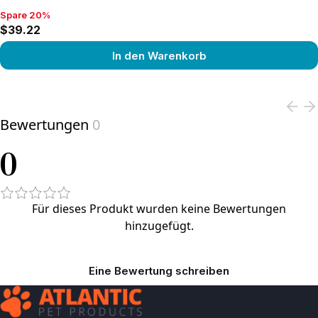
Spare 20%
Spare 20%, $39.22
$39.22
In den Warenkorb
View product
Bewertungen
0
0
Für dieses Produkt wurden keine Bewertungen
hinzugefügt.
Eine Bewertung schreiben