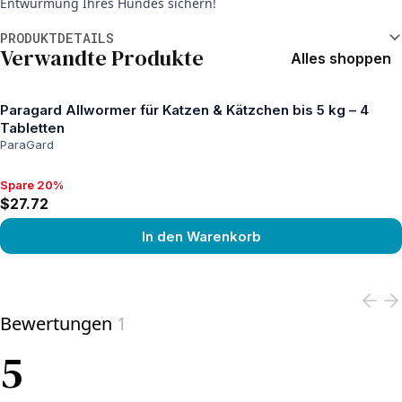
Entwurmung Ihres Hundes sichern!
Weitere Informationen
PRODUKTDETAILS
Verwandte Produkte
Alles shoppen
Paragard Allwormer für Katzen & Kätzchen bis 5 kg – 4
Tabletten
ParaGard
Spare 20%
Spare 20%, $27.72
$27.72
In den Warenkorb
View product
Bewertungen
1
5