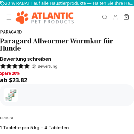
20 % RABATT auf alle Haustierprodukte — Halten Sie Ihre Haustiere glücklich und gesund
PARAGARD
Paragard Allwormer Wurmkur für
Hunde
Bewertung schreiben
5
1
Bewertung
Spare 20%, ab $23.82
Spare 20%
ab $23.82
GRÖSSE
1 Tablette pro 5 kg – 4 Tabletten