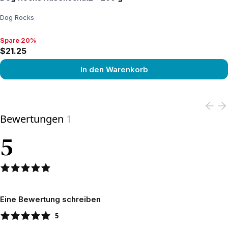
Dog Rocks
Spare 20%
Spare 20%, $21.25
$21.25
In den Warenkorb
View product
Bewertungen
1
5
Eine Bewertung schreiben
5