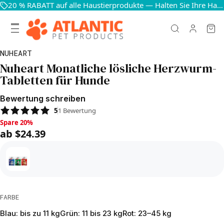
20 % RABATT auf alle Haustierprodukte — Halten Sie Ihre Haustiere glücklich und gesund
NUHEART
Nuheart Monatliche lösliche Herzwurm-
Tabletten für Hunde
Bewertung schreiben
5
1
Bewertung
Spare 20%, ab $24.39
Spare 20%
ab $24.39
FARBE
Blau: bis zu 11 kg
Grün: 11 bis 23 kg
Rot: 23–45 kg