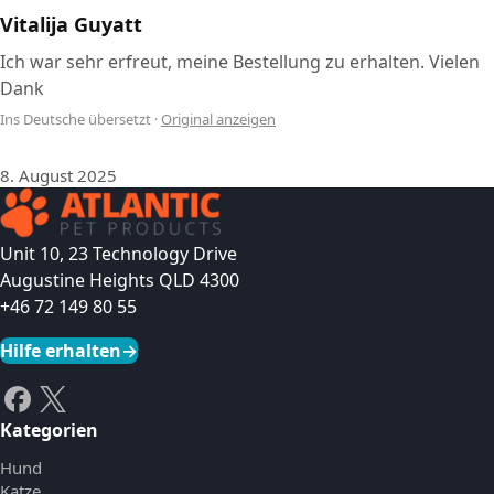
Vitalija Guyatt
Ich war sehr erfreut, meine Bestellung zu erhalten. Vielen
Dank
Ins Deutsche übersetzt
·
Original anzeigen
8. August 2025
Unit 10, 23 Technology Drive
Augustine Heights QLD 4300
+46 72 149 80 55
Hilfe erhalten
→
Kategorien
Hund
Katze