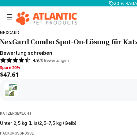
20 % RABAT
NEXGARD
NexGard Combo Spot-On-Lösung für Kat
Bewertung schreiben
4.9
70
Bewertungen
Spare 20%, $47.61
Spare 20%
$47.61
KATZENGEWICHT
Unter 2,5 kg (Lila)
2,5–7,5 kg (Gelb)
PACKUNGSGRÖSSE