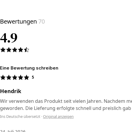
View product
Bewertungen
70
4.9
Eine Bewertung schreiben
5
Hendrik
Wir verwenden das Produkt seit vielen Jahren. Nachdem mei
geworden. Die Lieferung erfolgte schnell und preislich gab
Ins Deutsche übersetzt
·
Original anzeigen
24. Juli 2026