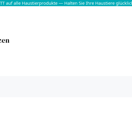
T auf alle Haustierprodukte — Halten Sie Ihre Haustiere glückli
zen