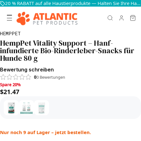
20 % RABATT auf alle Haustierprodukte — Halten Sie Ihre Haustiere glücklich und gesund
HEMPPET
HempPet Vitality Support – Hanf-
infundierte Bio-Rinderleber-Snacks für
Hunde 80 g
Bewertung schreiben
0
0
Bewertungen
Spare 20%, $21.47
Spare 20%
$21.47
Nur noch 9 auf Lager – jetzt bestellen.