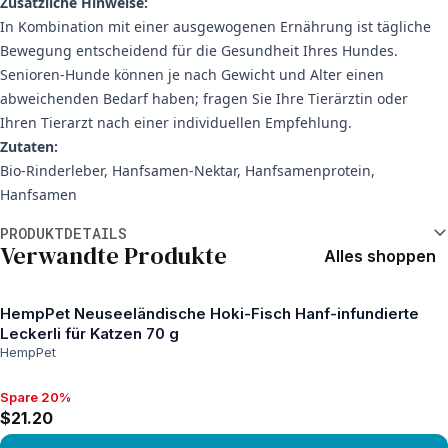
Zusätzliche Hinweise:
In Kombination mit einer ausgewogenen Ernährung ist tägliche
Bewegung entscheidend für die Gesundheit Ihres Hundes.
Senioren-Hunde können je nach Gewicht und Alter einen
abweichenden Bedarf haben; fragen Sie Ihre Tierärztin oder
Ihren Tierarzt nach einer individuellen Empfehlung.
Zutaten:
Bio-Rinderleber, Hanfsamen-Nektar, Hanfsamenprotein,
Hanfsamen
Weitere Informationen
PRODUKTDETAILS
Verwandte Produkte
Alles shoppen
HempPet Neuseeländische Hoki-Fisch Hanf-infundierte
Leckerli für Katzen 70 g
HempPet
Spare 20%
Spare 20%, $21.20
$21.20