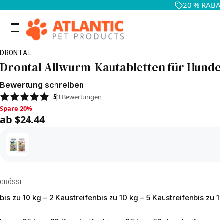
20 % RABAT
DRONTAL
Drontal Allwurm-Kautabletten für Hund
Bewertung schreiben
5
3
Bewertungen
Spare 20%, ab $24.44
Spare 20%
ab $24.44
GRÖSSE
bis zu 10 kg – 2 Kaustreifen
bis zu 10 kg – 5 Kaustreifen
bis zu 