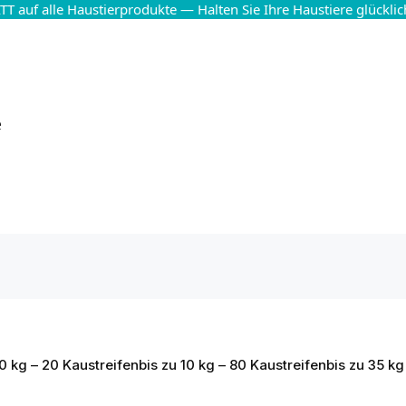
T auf alle Haustierprodukte — Halten Sie Ihre Haustiere glückli
e
10 kg – 20 Kaustreifen
bis zu 10 kg – 80 Kaustreifen
bis zu 35 kg