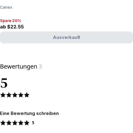
Canex
Spare 20%
Spare 20%, ab $22.55
ab $22.55
Ausverkauft
View product
Bewertungen
3
5
Eine Bewertung schreiben
5