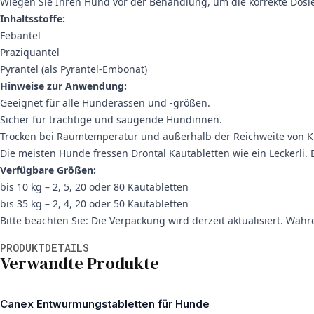
Wiegen Sie Ihren Hund vor der Behandlung, um die korrekte Dosie
Inhaltsstoffe:
Febantel
Praziquantel
Pyrantel (als Pyrantel-Embonat)
Hinweise zur Anwendung:
Geeignet für alle Hunderassen und -größen.
Sicher für trächtige und säugende Hündinnen.
Trocken bei Raumtemperatur und außerhalb der Reichweite von 
Die meisten Hunde fressen Drontal Kautabletten wie ein Leckerli.
Verfügbare Größen:
bis 10 kg – 2, 5, 20 oder 80 Kautabletten
bis 35 kg – 2, 4, 20 oder 50 Kautabletten
Bitte beachten Sie: Die Verpackung wird derzeit aktualisiert. Wä
Weitere Informationen
PRODUKTDETAILS
Verwandte Produkte
Canex Entwurmungstabletten für Hunde