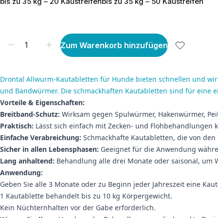
bis zu 35 kg – 20 Kaustreifen
bis zu 35 kg – 50 Kaustreifen
Zum Warenkorb hinzufügen
Drontal Allwurm-Kautabletten für Hunde bieten schnellen und w
und Bandwürmer. Die schmackhaften Kautabletten sind für eine e
Vorteile & Eigenschaften:
Breitband-Schutz:
Wirksam gegen Spulwürmer, Hakenwürmer, Pe
Praktisch:
Lässt sich einfach mit Zecken- und Flohbehandlungen k
Einfache Verabreichung:
Schmackhafte Kautabletten, die von d
Sicher in allen Lebensphasen:
Geeignet für die Anwendung währen
Lang anhaltend:
Behandlung alle drei Monate oder saisonal, um
Anwendung:
Geben Sie alle 3 Monate oder zu Beginn jeder Jahreszeit eine Kaut
1 Kautablette behandelt bis zu 10 kg Körpergewicht.
Kein Nüchternhalten vor der Gabe erforderlich.