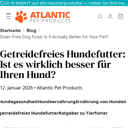
20 % RABATT auf alle Haustierprodukte — Halten Sie Ihre Haustiere glücklich und gesund
Startseite
Blog
Grain-Free Dog Food: Is It Actually Better for Your Pet?
Getreidefreies Hundefutter:
Ist es wirklich besser für
Ihren Hund?
12. Januar 2026
•
Atlantic Pet Products
Hundegesundheit
Hundeernährung
Ernährung von Hunden
getreidefreies Hundefutter
Ratgeber zu Tierfutter