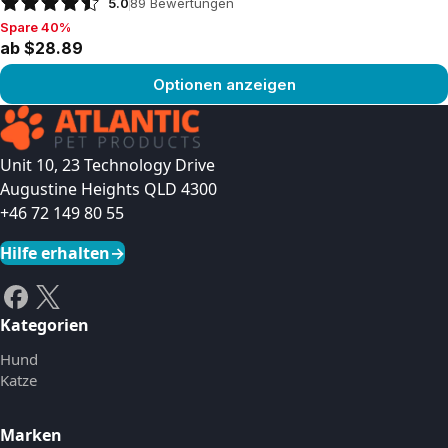
5.0
89
Bewertungen
Spare 40%
Spare 40%, ab $28.89
ab $28.89
Optionen anzeigen
Produkt ansehen
Unit 10, 23 Technology Drive
Augustine Heights QLD 4300
+46 72 149 80 55
Hilfe erhalten
→
Kategorien
Hund
Katze
Marken