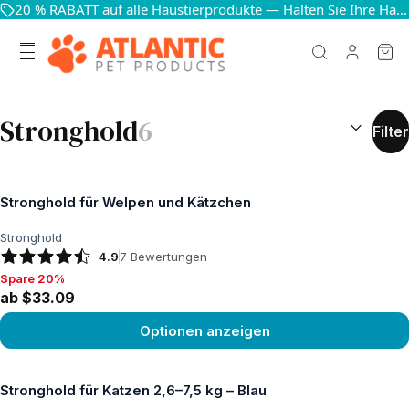
20 % RABATT auf alle Haustierprodukte — Halten Sie Ihre Haustiere glücklich und gesund
SUCHERGEB
Stronghold
6
Filter
Stronghold für Welpen und Kätzchen
Stronghold
4.9
7
Bewertungen
Spare 20%
Spare 20%, ab $33.09
ab $33.09
Optionen anzeigen
Produkt ansehen
Stronghold für Katzen 2,6–7,5 kg – Blau