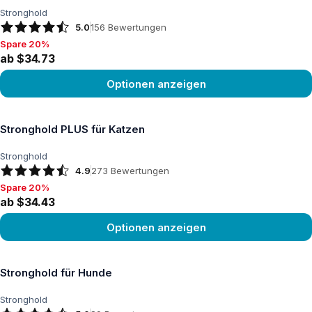
Stronghold
5.0
156
Bewertungen
Spare 20%
Spare 20%, ab $34.73
ab $34.73
Optionen anzeigen
Produkt ansehen
Stronghold PLUS für Katzen
Stronghold
4.9
273
Bewertungen
Spare 20%
Spare 20%, ab $34.43
ab $34.43
Optionen anzeigen
Produkt ansehen
Stronghold für Hunde
Stronghold